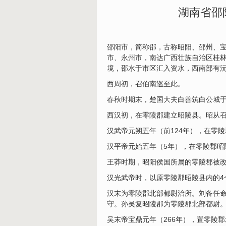
湖南省邵
邵阳市，简称邵，古称昭阳、邵州、
市、永州市，南达广西壮族自治区桂
境，邵水于市区汇入资水，西南部有沅江
西周初，召伯南巡至此。
春秋时期末，楚国大夫白善筑白公城
西汉初，在零陵郡建立昭陵县。昭从
汉武帝元朔五年（前124年），在零
汉平帝元始五年（5年），在零陵郡昭
王莽时期，昭阳侯国所属的零陵郡被
汉光武帝时，以原零陵郡昭陵县内的
汉末为零陵郡北部都尉治所。刘备任
守。孙吴复昭陵郡为零陵郡北部都尉
吴末帝宝鼎元年（266年），置零陵