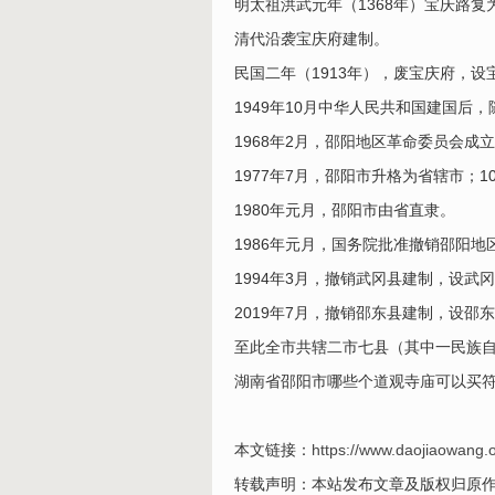
明太祖洪武元年（1368年）宝庆路复
清代沿袭宝庆府建制。
民国二年（1913年），废宝庆府，
1949年10月中华人民共和国建国
1968年2月，邵阳地区革命委员会成
1977年7月，邵阳市升格为省辖市；
1980年元月，邵阳市由省直隶。
1986年元月，国务院批准撤销邵阳
1994年3月，撤销武冈县建制，设武
2019年7月，撤销邵东县建制，设邵
至此全市共辖二市七县（其中一民族
湖南省邵阳市哪些个道观寺庙可以买
本文链接：
https://www.daojiaowang.o
转载声明：本站发布文章及版权归原