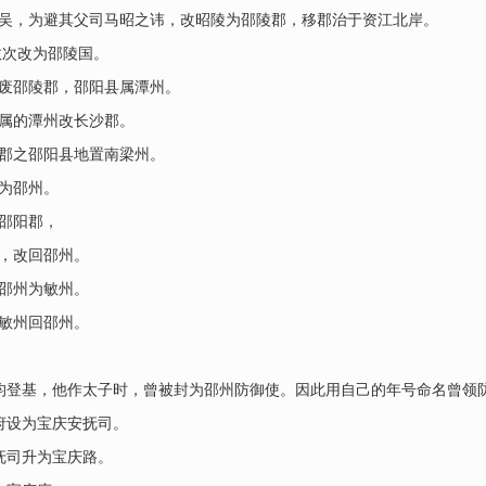
平吴，为避其父司马昭之讳，改昭陵为邵陵郡，移郡治于资江北岸。
数次改为邵陵国。
，废邵陵郡，邵阳县属潭州。
所属的潭州改长沙郡。
沙郡之邵阳县地置南梁州。
州为邵州。
为邵阳郡，
郡，改回邵州。
改邵州为敏州。
改敏州回邵州。
赵昀登基，他作太子时，曾被封为邵州防御使。因此用自己的年号命名曾领
府设为宝庆安抚司。
抚司升为宝庆路。