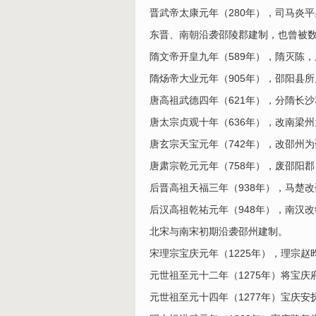
晋武帝太康元年（280年），司马炎
东晋、南朝沿袭邵陵郡建制，也曾被
隋文帝开皇九年（589年），隋灭陈
隋炀帝大业元年（905年），邵阳县
唐高祖武德四年（621年），分隋长
唐太宗贞观十年（636年），改南梁
唐玄宗天宝元年（742年），改邵州
唐肃宗乾元元年（758年），废邵阳
后晋高祖天福三年（938年），马楚
后汉高祖乾祐元年（948年），南汉
北宋与南宋初期沿袭邵州建制。
宋理宗宝庆元年（1225年），理宗
元世祖至元十二年（1275年）将宝庆
元世祖至元十四年（1277年）宝庆安