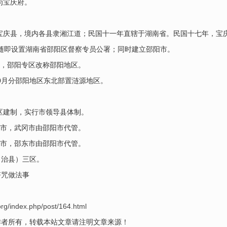
为宝庆府。
设宝庆县，境内各县隶湘江道；民国十一年直辖于湖南省。民国十七年，宝
后，随即设置湖南省邵阳区督察专员公署；同时建立邵阳市。
立，邵阳专区改称邵阳地区。
10月分邵阳地区东北部置涟源地区。
地区建制，实行市领导县体制。
冈市，武冈市由邵阳市代管。
东市，邵东市由邵阳市代管。
自治县）三区。
符咒做法事
rg/index.php/post/164.html
作者所有，转载本站文章请注明文章来源！