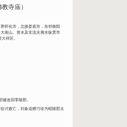
佛教寺庙）
西界怀化市，北接娄底市，东邻衡阳
、大南山。资水及支流夫夷水纵贯市
驻大祥区。
。
郡被改回零陵郡。
濬征讨败亡，刘备追赠习珍为昭陵郡太