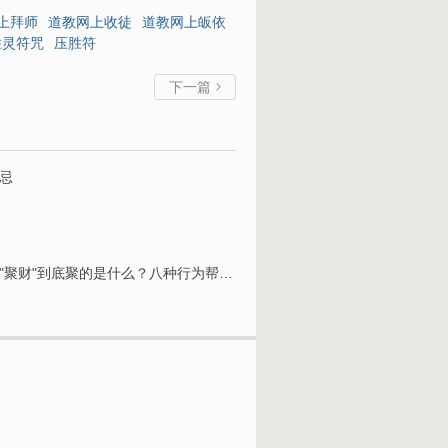
上拜师
道教网上收徒
道教网上皈依
胜灵符咒
压胜符
下一篇

忌
道教聚财的八种行为 道教文化里的"聚财"到底聚的是什么？八种行为帮你搞懂真正的大门在哪里