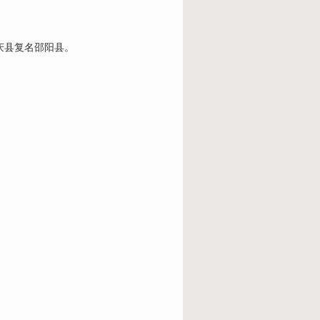
庆县复名邵阳县。