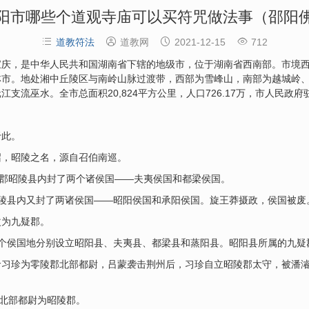
阳市哪些个道观寺庙可以买符咒做法事（邵阳




道教符法
道教网
2021-12-15
712
宝庆，是中华人民共和国湖南省下辖的地级市，位于湖南省西南部。市境
林市。地处湘中丘陵区与南岭山脉过渡带，西部为雪峰山，南部为越城岭
支流巫水。全市总面积20,824平方公里，人口726.17万，市人民政府
于此。
召，昭陵之名，源自召伯南巡。
陵郡昭陵县内封了两个诸侯国——夫夷侯国和都梁侯国。
陵县内又封了两诸侯国——昭阳侯国和承阳侯国。旋王莽摄政，侯国被废
改为九疑郡。
4个侯国地分别设立昭阳县、夫夷县、都梁县和蒸阳县。昭阳县所属的九疑
命习珍为零陵郡北部都尉，吕蒙袭击荆州后，习珍自立昭陵郡太守，被潘
。
郡北部都尉为昭陵郡。