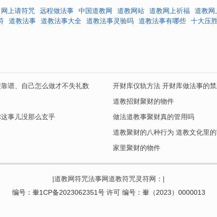
网上请符咒
远程做法事
中国道教网
道教网站
道教网上祈福
道教网
符
道教法事
道教法事大全
道教法事灵验吗
道教法事有哪些
十大压
较靠谱、自己怎么做才不失礼数
开财库仪轨方法 开财库做法事的禁
道教招财聚财的物件
你这事儿没那么玄乎
做法道教事聚财真的管用吗
家里聚财的物件
|道教网符咒法事网道教符咒灵符网：|
编号：輋1CP备2023062351号 许可 编号：輋（2023）0000013
|
|