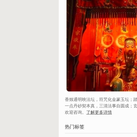
香烛通明映法坛，符咒化金篆玉坛；
一点丹砂契本真，三清法事自圆成；
欢迎咨询。
了解更多详情
热门标签