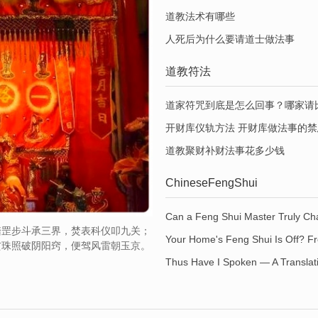
道教法术有哪些
人死后为什么要请道士做法事
道教符法
道家符咒到底是怎么回事？哪家请
开财库仪轨方法 开财库做法事的禁
道教聚财补财法事花多少钱
ChineseFengShui
踏罡步斗承三界，焚表科仪叩九关；
玄珠照破阴阳窍，便驾风雷朝玉京。