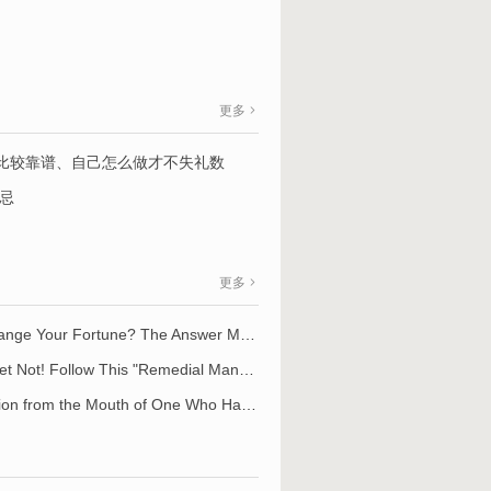
更多
比较靠谱、自己怎么做才不失礼数
忌
更多
Can a Feng Shui Master Truly Change Your Fortune? The Answer May Surprise You
​Your Home's Feng Shui Is Off? Fret Not! Follow This "Remedial Manual" — Simple, Yet Most Effective
Thus Have I Spoken — A Translation from the Mouth of One Who Has Walked the Path