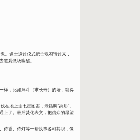
野鬼。道士通过仪式把亡魂召请过来，
会去道观做场幽醮。
不一样，比如拜斗（求长寿）的坛，就得
伐在地上走七星图案，老话叫“禹步”。
沟通上了。最后焚化表文，把信众的愿望
经、侍香、侍灯等一帮执事各司其职，像