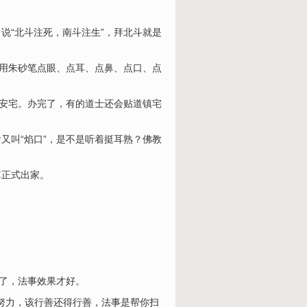
说“北斗注死，南斗注生”，拜北斗就是
士用朱砂笔点眼、点耳、点鼻、点口、点
邪安宅。办完了，有的道士还会贴道镇宅
又叫“焰口”，是不是听着挺耳熟？佛教
算正式出家。
合了，法事效果才好。
得努力，该行善还得行善，法事是帮你扫