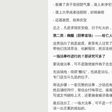
- 新搬了房子觉得阴气重，请人来净宅
- 遇上大旱或者连阴雨，祈晴祷雨
- 还愿谢恩、祝寿庆贺
总之，凡是求现世安稳、日子红火的
第二类：幽醮（阴事道场）——给亡
这类说白了就是超度。家里有人过世
帮他们洗清罪业、化解冤结，然后送他
一场法事咋进行的？那讲究可多了
要说做法事，可不是随便披件袍子念
先说场地：得搭“醮坛”，也就是法坛
专门设北斗九皇的位子。
再说步骤：一套完整的法事，少说也有
然后诵经拜忏，替信众忏悔罪过。接着
写成文书烧给上天，还要施食赈济孤
最后说分工：一场大法事，可不是一个
演一出庄重的戏似的。