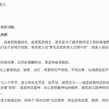
安土
，都算清醮。
人办的
了，或者想祭奠祖先、超度冤亲债主，甚至是为了赈济那些没人管的孤魂
们去个好地方投胎。有些老人说“梦见去世的亲人过得不好”，很多人就
念经就完事。正经的斋醮科仪，那是有板有眼的。
。坛上要摆供品、烧香、点灯，布置得庄严得很。不同法事，坛场摆设还
七八个环节。道士得先念咒语、掐手诀、踏罡步斗——就是踩着特定的步
还要“存想”，就是闭目凝神，在心里想象神仙的模样，感觉自己跟神明
魂。
道士能搞定的。得有个“高功法师”当总指挥，旁边还有监斋、都讲、侍