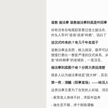
道教 做法事 道教做法事到底是咋回
你有没有在电视剧里看过道士披法衣、
外头人常叫“道场”或者“科教”。说白
这仪式咋来的？有几千年老底子
道教法事这东西，根儿很深。最早可
慢慢打磨出一整套严谨的仪式体系。
套“依科阐事”的老规矩，一直没丢。
做法事到底图个啥？分两大类说清楚
很多人以为做法事就是“跳大神”，其
第一类：清醮（阳事道场）——给活
这类法事主要为了在世的人祈福、消
- 家里老人身体不好，求延年益寿
- 做生意不顺，求个财路通畅