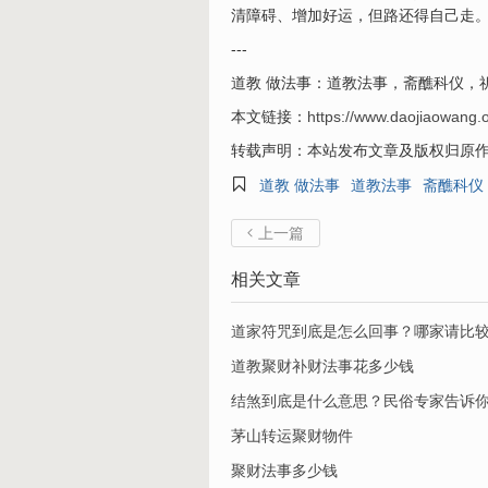
清障碍、增加好运，但路还得自己走
---
道教 做法事：道教法事，斋醮科仪，
本文链接：
https://www.daojiaowang.
转载声明：本站发布文章及版权归原

道教 做法事
道教法事
斋醮科仪
上一篇

相关文章
道家符咒到底是怎么回事？哪家请比
道教聚财补财法事花多少钱
结煞到底是什么意思？民俗专家告诉
茅山转运聚财物件
聚财法事多少钱