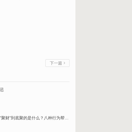
下一篇

忌
道教聚财的八种行为 道教文化里的"聚财"到底聚的是什么？八种行为帮你搞懂真正的大门在哪里