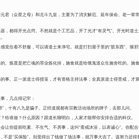
元君（众星之母）和北斗九皇，主要为了消灾解厄、延年保命。老一辈常
器，都得开光点窍。不然就是个工艺品，开了光才“有灵气”。开光时道
思。
感觉住着不舒服，可以请道士来净宅。就是打扫屋子里的“脏东西”、驱
的。炼度是把亡魂的罪业炼化掉，施食就是给饿鬼道众生施舍吃的。施食
部的事。正一派道士得授箓，才有资格主持法事；全真派道士得受戒，才
法事，几点得记牢：
师”，十有八九是骗子。正经道观都有宗教活动场所的牌子，去那儿问。
度？给谁做？什么原因？跟道长聊明白，人家才能帮你安排合适的科仪。
会让你提前吃素、不生气、不房事，这叫“斋戒沐浴，以表诚心”。你配
”，不是“买保险”。别觉得出了钱做了场法事，就万事大吉了。该努力还