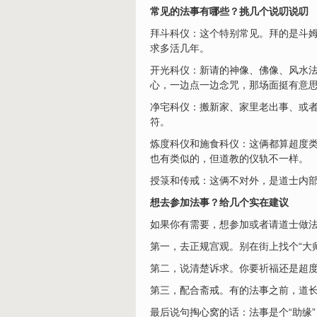
常见的法事有哪些？挑几个说叨说叨
拜斗科仪：这个特别常见。拜的是斗姆
求多活几年。
开光科仪：新请的神像、佛像、风水法
心，一边点一边念咒，那场面挺有意
净宅科仪：搬新家、家里老出事、或者
符。
炼度科仪和施食科仪：这俩都算超度类
也有类似的，但道教的仪轨不一样。
授箓和传戒：这俩不对外，是道士内
想去参加法事？给几个实在建议
如果你有需要，想参加或者请道士做
第一，去正规宫观。别在街上找个“大
第二，说清楚诉求。你要祈福还是超
第三，配合斋戒。有的法事之前，道长
最后说句掏心窝的话：法事是个“助缘