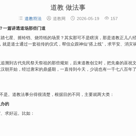
道教 做法事




道教符法
道教网
2026-05-19
157
事？一篇讲透道场那些门道
踏七星、摇铃铛、烧符纸的场景？其实那可不是瞎演，那是道教正儿八经的
了，就是道士通过一套祖传的仪式，帮信众跟神仙“搭上线”，求平安、消灾
以追溯到古代先民祭天祭祖的那些规矩，后来道教创立时，把先秦的巫祝
从汉朝开始，经过唐宋的鼎盛期，一直传到今天，少说也有一千七八百年
实不是。道教法事分得很清楚，根据目的不同，主要就两大类：
人办的
灾、求好运。比如：