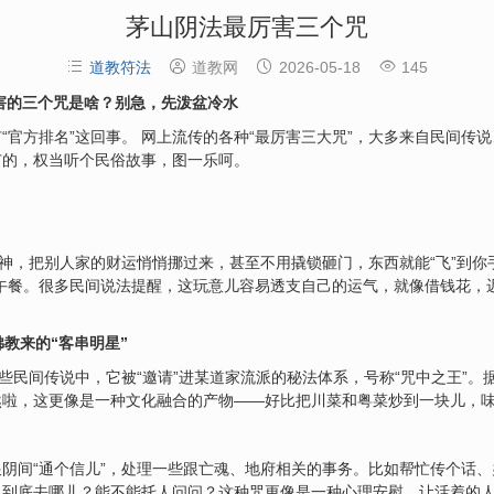
茅山阴法最厉害三个咒




道教符法
道教网
2026-05-18
145
害的三个咒是啥？别急，先泼盆冷水
“官方排名”这回事。 网上流传的各种“最厉害三大咒”，大多来自民间传
广的，权当听个民俗故事，图一乐呵。
鬼神，把别人家的财运悄悄挪过来，甚至不用撬锁砸门，东西就能“飞”到你
午餐。很多民间说法提醒，这玩意儿容易透支自己的运气，就像借钱花，
佛教来的“客串明星”
某些民间传说中，它被“邀请”进某道家流派的秘法体系，号称“咒中之王”
然啦，这更像是一种文化融合的产物——好比把川菜和粤菜炒到一块儿，
阴间“通个信儿”，处理一些跟亡魂、地府相关的事务。比如帮忙传个话、
到底去哪儿？能不能托人问问？这种咒更像是一种心理安慰，让活着的人