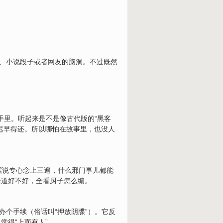
说、小说段子或者网友的脑洞。不过既然
手里。听起来是不是像古代版的“黑客
迟早得还。所以哪怕在故事里，也没人
。据说专心念上三遍，什么邪门事儿都能
味道好不好，全看厨子怎么编。
办个手续（俗话叫“押放阴牒”）。它反
觉得“上面有人”。