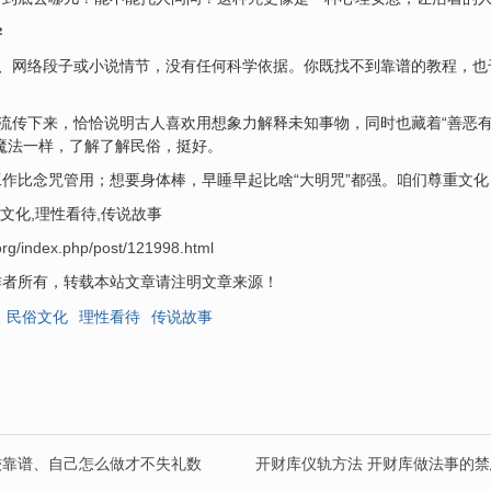
学
说、网络段子或小说情节，没有任何科学依据。你既找不到靠谱的教程，
能流传下来，恰恰说明古人喜欢用想象力解释未知事物，同时也藏着“善恶有
魔法一样，了解了解民俗，挺好。
作比念咒管用；想要身体棒，早睡早起比啥“大明咒”都强。咱们尊重文
文化,理性看待,传说故事
org/index.php/post/121998.html
作者所有，转载本站文章请注明文章来源！
民俗文化
理性看待
传说故事
较靠谱、自己怎么做才不失礼数
开财库仪轨方法 开财库做法事的禁