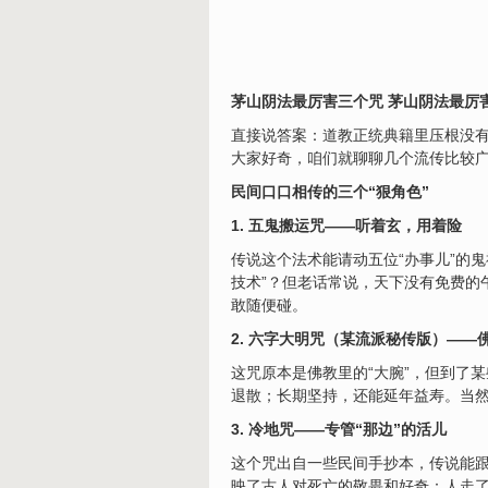
茅山阴法最厉害三个咒 茅山阴法最厉
直接说答案：道教正统典籍里压根没有
大家好奇，咱们就聊聊几个流传比较
民间口口相传的三个“狠角色”
1. 五鬼搬运咒——听着玄，用着险
传说这个法术能请动五位“办事儿”的
技术”？但老话常说，天下没有免费的
敢随便碰。
2. 六字大明咒（某流派秘传版）——
这咒原本是佛教里的“大腕”，但到了
退散；长期坚持，还能延年益寿。当
3. 冷地咒——专管“那边”的活儿
这个咒出自一些民间手抄本，传说能跟
映了古人对死亡的敬畏和好奇：人走了