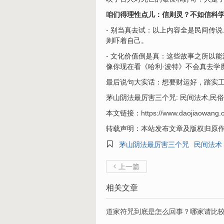
咱们得理性点儿：信则灵？不如信科
- 别当真去试：以上内容全是民间传
则吓着自己。
- 文化价值倒是真：这些故事之所以
像你现在看《哈利·波特》不会真去学
最后说句大实话：想要财运好，踏实工
茅山阴法最厉害三个咒: 民间法术,民俗
本文链接：
https://www.daojiaowang.
转载声明：本站发布文章及版权归原

茅山阴法最厉害三个咒
民间法术
上一篇

相关文章
道家符咒到底是怎么回事？哪家请比