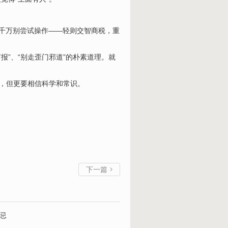
也千万别尝试操作——轻则交智商税，重
报”、“别走歪门邪道”的朴素道理。就
化，但更要相信科学和常识。
下一篇

忌