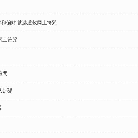
和偏财 就选道教网上符咒
网上符咒
符咒
的步骤
运